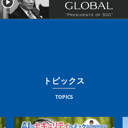
ト
ピ
ッ
ク
ス
T
O
P
I
C
S