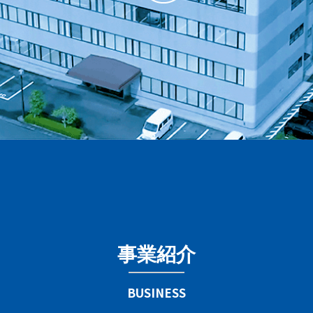
事
業
紹
介
B
U
S
I
N
E
S
S