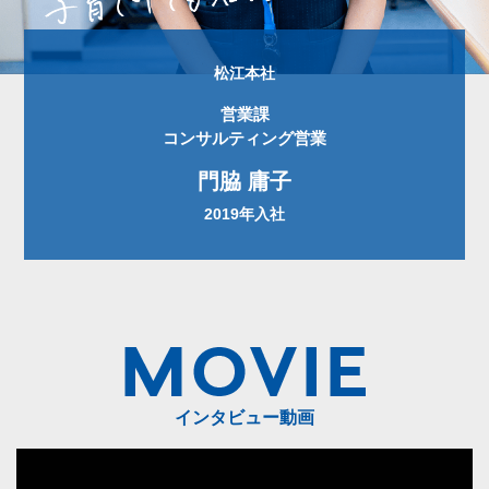
松江本社
営業課
コンサルティング営業
門脇 庸子
2019年入社
インタビュー動画