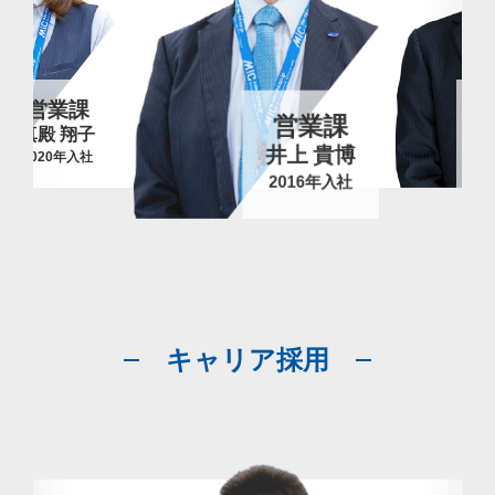
営業課
営業課
真殿 翔子
2020年入社
井上 貴博
2016年入社
キャリア採用